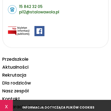
15 842 32 05
pi12@stalowawola.pl
Przedszkole
Aktualności
Rekrutacja
Dla rodziców
Nasz zespół
Kontakt
x
Deklaracja dostępności
INFORMACJA DOTYCZĄCA PLIKÓW COOKIES