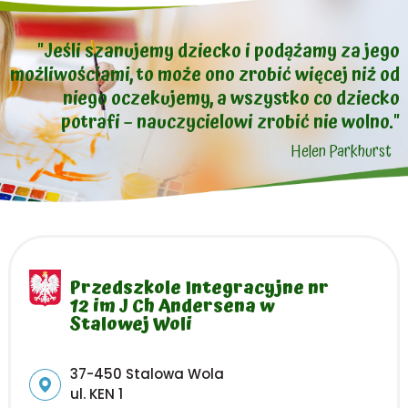
"Jeśli szanujemy dziecko i podążamy za jego
możliwościami, to może ono zrobić więcej niż od
niego oczekujemy, a wszystko co dziecko
potrafi – nauczycielowi zrobić nie wolno."
Helen Parkhurst
Przedszkole Integracyjne nr
12 im J Ch Andersena w
Stalowej Woli
Adres pocztowy:
37-450 Stalowa Wola
ul. KEN 1