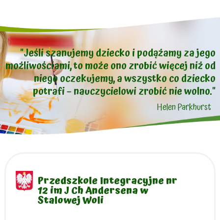
"Jeśli szanujemy dziecko i podążamy za jego
możliwościami, to może ono zrobić więcej niż od
niego oczekujemy, a wszystko co dziecko
potrafi – nauczycielowi zrobić nie wolno."
Helen Parkhurst
Przedszkole Integracyjne nr
12 im J Ch Andersena w
Stalowej Woli