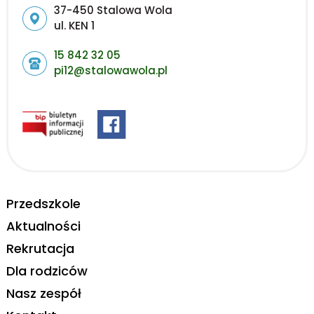
Adres pocztowy:
37-450 Stalowa Wola
ul. KEN 1
15 842 32 05
pi12@stalowawola.pl
Przedszkole
Aktualności
Rekrutacja
Dla rodziców
Nasz zespół