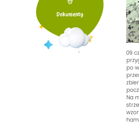
Dokumenty
09 c
przy
po w
prze
zbier
pocz
Na m
strz
wzor
hama