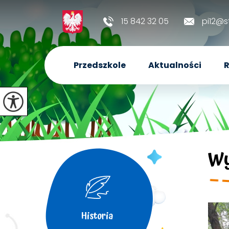
15 842 32 05
pi12@s
Przedszkole
Aktualności
R
Wy
Historia