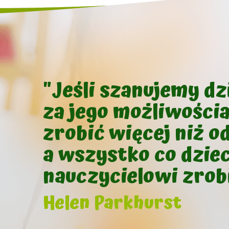
"Jeśli szanujemy d
za jego możliwości
zrobić więcej niż o
a wszystko co dziec
nauczycielowi zrobi
Helen Parkhurst