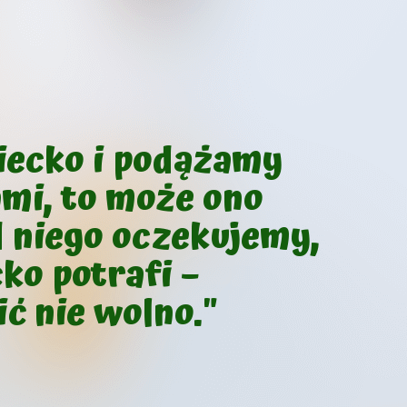
ziecko i podążamy
ami, to może ono
d niego oczekujemy,
ko potrafi –
ć nie wolno."