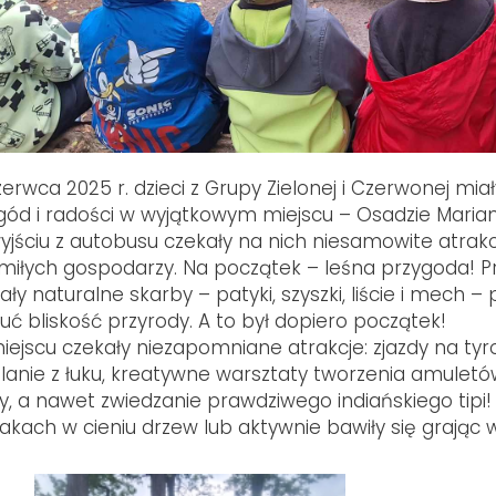
zerwca 2025 r. dzieci z Grupy Zielonej i Czerwonej mia
gód i radości w wyjątkowym miejscu – Osadzie Marian
yjściu z autobusu czekały na nich niesamowite atrak
miłych gospodarzy. Na początek – leśna przygoda! Pr
ały naturalne skarby – patyki, szyszki, liście i mech – 
uć bliskość przyrody. A to był dopiero początek!
iejscu czekały niezapomniane atrakcje: zjazdy na tyrol
elanie z łuku, kreatywne warsztaty tworzenia amulet
y, a nawet zwiedzanie prawdziwego indiańskiego tipi
kach w cieniu drzew lub aktywnie bawiły się grając w