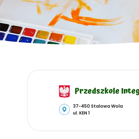
Przedszkole Integ
Adres pocztowy:
37-450 Stalowa Wola
ul. KEN 1