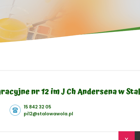
racyjne nr 12 im J Ch Andersena w Sta
15 842 32 05
pi12@stalowawola.pl
x