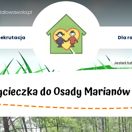
talowawola.pl
ekrutacja
Dla r
Jesteś tu
cieczka do Osady Marianów