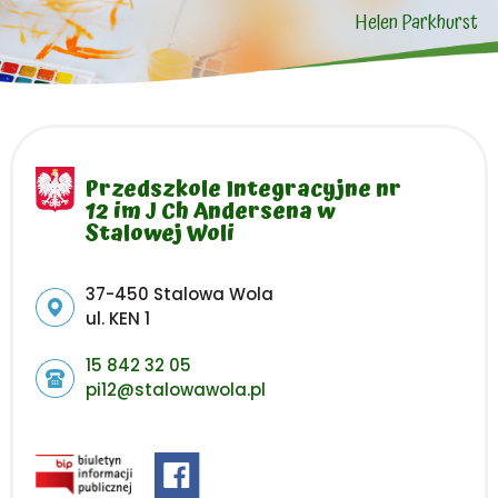
Helen Parkhurst
Przedszkole Integracyjne nr
12 im J Ch Andersena w
Stalowej Woli
Adres pocztowy:
37-450 Stalowa Wola
ul. KEN 1
15 842 32 05
pi12@stalowawola.pl