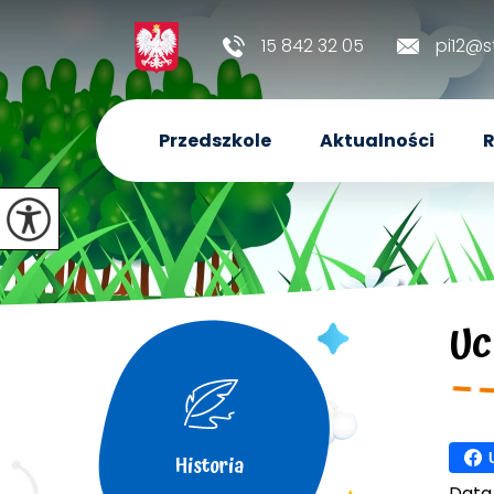
15 842 32 05
pi12@s
Przedszkole
Aktualności
R
Uc
Historia
Data