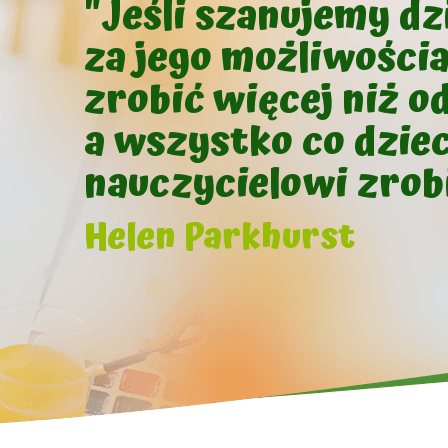
"Jeśli szanujemy d
za jego możliwości
zrobić więcej niż o
a wszystko co dziec
nauczycielowi zrobi
Helen Parkhurst