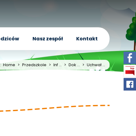
odziców
Nasz zespół
Kontakt
j:
Home
>
Przedszkole
>
Inf ...
>
Dok ...
>
Uchwał ...