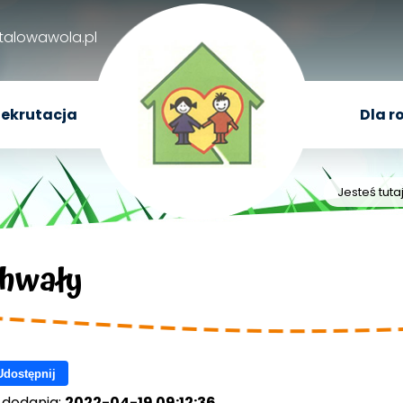
talowawola.pl
ekrutacja
Dla r
Jesteś tuta
hwały
Udostępnij
 dodania:
2022-04-19 09:12:36