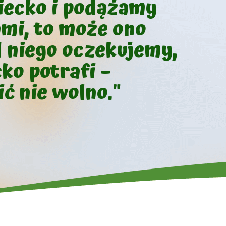
ziecko i podążamy
ami, to może ono
d niego oczekujemy,
ko potrafi –
ć nie wolno."