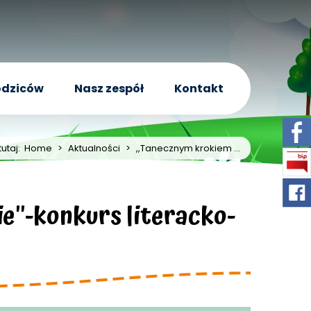
odziców
Nasz zespół
Kontakt
tutaj:
Home
>
Aktualności
>
,,Tanecznym krokiem ...
''-konkurs literacko-