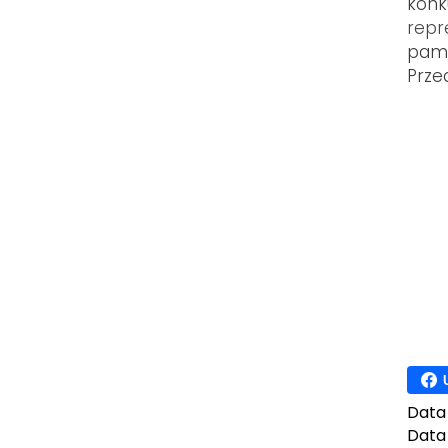
konk
repr
pami
Prze
Data
Data 