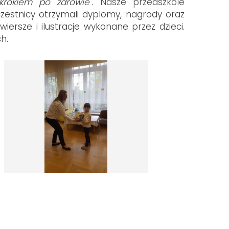
rokiem po zdrowie".
Nasze przedszkole
zestnicy otrzymali dyplomy, nagrody oraz
ersze i ilustracje wykonane przez dzieci.
ch.