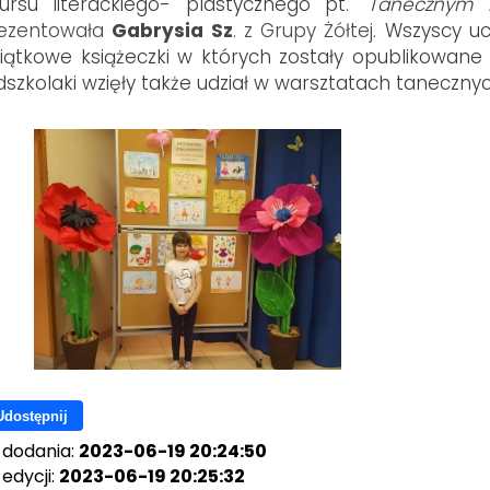
ursu literackiego- plastycznego pt.
"Tanecznym k
ezentowała
Gabrysia Sz
. z Grupy Żółtej.
Wszyscy uc
ątkowe książeczki w których zostały opublikowane wi
dszkolaki wzięły także udział w warsztatach taneczny
Udostępnij
 dodania:
2023-06-19 20:24:50
edycji:
2023-06-19 20:25:32