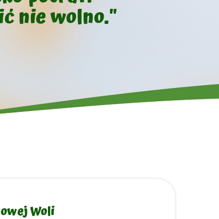
ć nie wolno."
lowej Woli