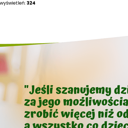
 wyświetleń:
324
"Jeśli szanujemy d
za jego możliwości
zrobić więcej niż o
a wszystko co dziec