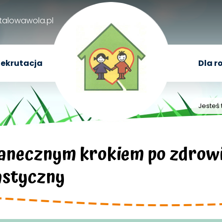
talowawola.pl
ekrutacja
Dla r
Jesteś 
Tanecznym krokiem po zdrowie
astyczny