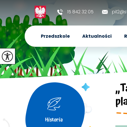
15 842 32 05
pi12@s
Przedszkole
Aktualności
R
,,
pl
Historia