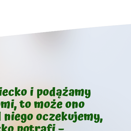
ziecko i podążamy
ami, to może ono
d niego oczekujemy,
ko potrafi –