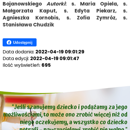
Bojanowskiego
Autorki
: s. Maria Opiela, s.
Małgorzata Kaput, s. Edyta Piekarz, s.
Agnieszka Kornobis, s. Zofia Zymróz, s.
Stanisława Chudzik
Udostępnij
Data dodania:
2022-04-19 09:01:29
Data edycji:
2022-04-19 09:01:47
Ilość wyświetleń:
695
"Jeśli szanujemy dziecko i podążamy za jego
możliwościami, to może ono zrobić więcej niż od
niego oczekujemy, a wszystko co dziecko
potrafi – nauczycielowi zrobić nie wolno."