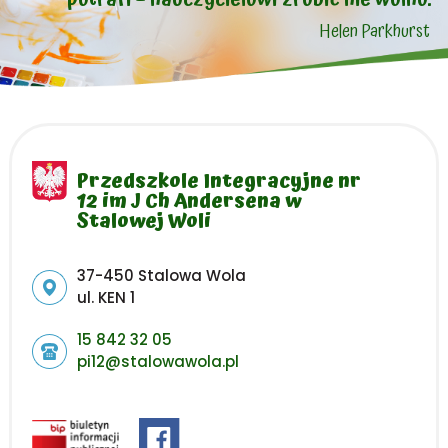
Helen Parkhurst
Przedszkole Integracyjne nr
12 im J Ch Andersena w
Stalowej Woli
Adres pocztowy:
37-450 Stalowa Wola
ul. KEN 1
15 842 32 05
pi12@stalowawola.pl