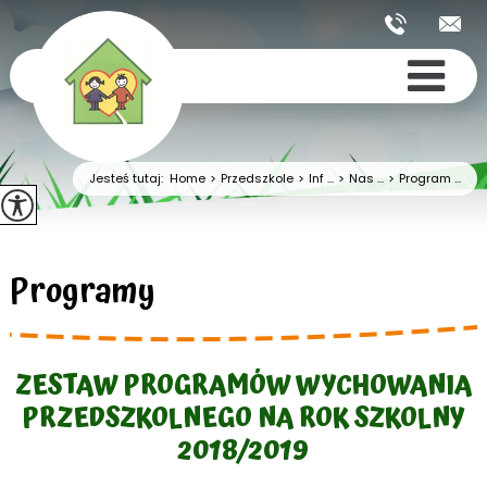
Jesteś tutaj:
Home
>
Przedszkole
>
Inf ...
>
Nas ...
>
Program ...
Programy
ZESTAW PROGRAMÓW WYCHOWANIA
PRZEDSZKOLNEGO NA ROK SZKOLNY
2018/2019