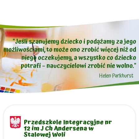
"Jeśli szanujemy dziecko i podążamy za jego
możliwościami, to może ono zrobić więcej niż od
niego oczekujemy, a wszystko co dziecko
potrafi – nauczycielowi zrobić nie wolno."
Helen Parkhurst
Przedszkole Integracyjne nr
12 im J Ch Andersena w
Stalowej Woli