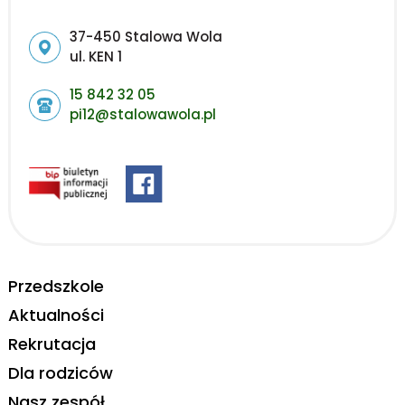
Adres pocztowy:
37-450 Stalowa Wola
ul. KEN 1
15 842 32 05
pi12@stalowawola.pl
Przedszkole
Aktualności
Rekrutacja
Dla rodziców
Nasz zespół