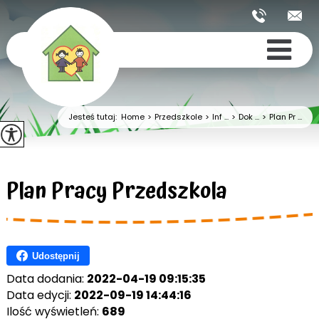
Jesteś tutaj:
Home
>
Przedszkole
>
Inf ...
>
Dok ...
>
Plan Pr ...
Plan Pracy Przedszkola
Udostępnij
Data dodania:
2022-04-19 09:15:35
Data edycji:
2022-09-19 14:44:16
Ilość wyświetleń:
689