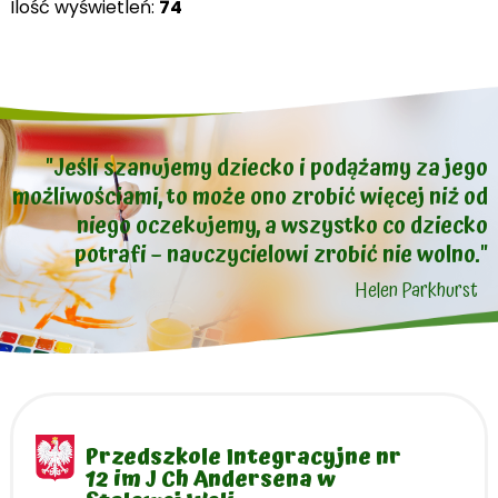
Ilość wyświetleń:
74
"Jeśli szanujemy dziecko i podążamy za jego
możliwościami, to może ono zrobić więcej niż od
niego oczekujemy, a wszystko co dziecko
potrafi – nauczycielowi zrobić nie wolno."
Helen Parkhurst
Przedszkole Integracyjne nr
12 im J Ch Andersena w