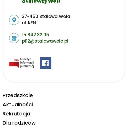
Stalowej Woli
Adres pocztowy:
37-450 Stalowa Wola
ul. KEN 1
15 842 32 05
pi12@stalowawola.pl
Przedszkole
Aktualności
Rekrutacja
Dla rodziców