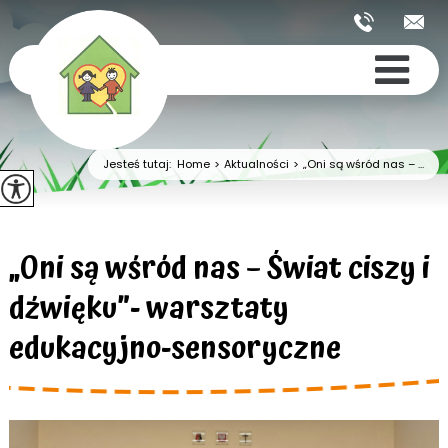
Jesteś tutaj:
Home
>
Aktualności
>
„Oni są wśród nas – ...
„Oni są wśród nas – Świat ciszy i
dźwięku”- warsztaty
edukacyjno-sensoryczne