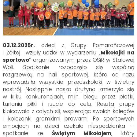
03.12.2025r.
dzieci z Grupy Pomarańczowej
i Żółtej wzięły udział w wydarzeniu „
Mikołajki na
sportowo
” organizowanym przez OSiR w Stalowej
Woli. Spotkanie rozpoczęło się wspólną
rozgrzewką na hali sportowej, która od razu
wprowadziła wszystkie przedszkolaki w świetny
nastrój. Następnie nasza drużyna zmierzyła się
w kilku konkurencjach, m.in. biegu przez płotki,
turlaniu piłki i rzucie do celu. Reszta grupy
kibicowała z całych sił, wspierając swoich kolegów
i koleżanki gromkimi brawami. Po sportowych
emocjach na dzieci czekała niespodzianka —
spotkanie ze
Świętym Mikołajem
, który