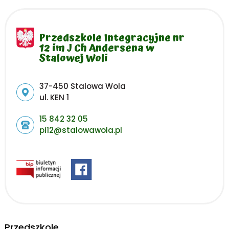
Przedszkole Integracyjne nr
12 im J Ch Andersena w
Stalowej Woli
Adres pocztowy:
37-450 Stalowa Wola
ul. KEN 1
15 842 32 05
pi12@stalowawola.pl
Przedszkole