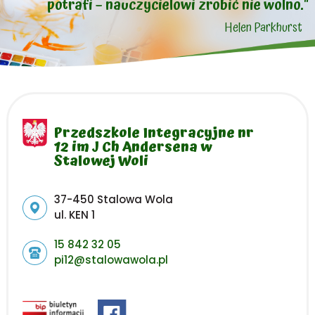
potrafi – nauczycielowi zrobić nie wolno."
Helen Parkhurst
Przedszkole Integracyjne nr
12 im J Ch Andersena w
Stalowej Woli
Adres pocztowy:
37-450 Stalowa Wola
ul. KEN 1
15 842 32 05
pi12@stalowawola.pl