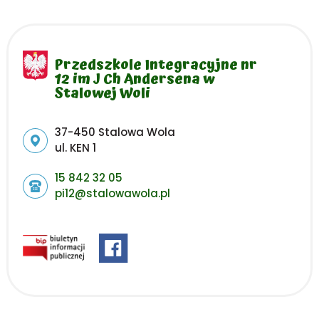
Przedszkole Integracyjne nr
12 im J Ch Andersena w
Stalowej Woli
Adres pocztowy:
37-450 Stalowa Wola
ul. KEN 1
15 842 32 05
pi12@stalowawola.pl