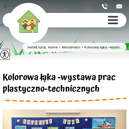
Jesteś tutaj:
Home
>
Aktualności
>
Kolorowa łąka -wysta ...
Kolorowa łąka -wystawa prac
plastyczno-technicznych