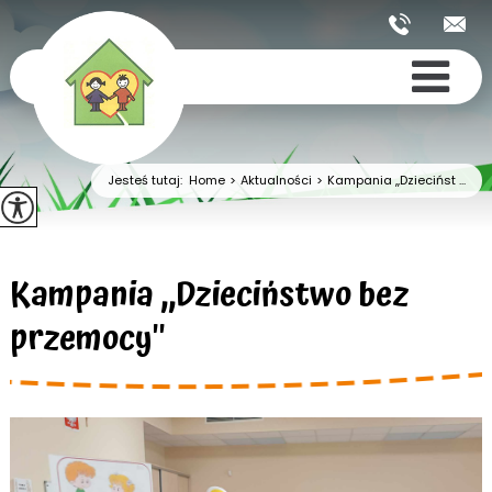
Jesteś tutaj:
Home
>
Aktualności
>
Kampania ,,Dziecińst ...
Kampania ,,Dzieciństwo bez
przemocy''