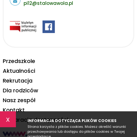
pi12@stalowawola.pl
Przedszkole
Aktualności
Rekrutacja
Dla rodziców
Nasz zespół
Kontakt
x
Deklaracja dostępności
INFORMACJA DOTYCZĄCA PLIKÓW COOKIES
Strona korzysta z plików cookies. Możesz określić warunki
przechowywania lub dostępu do plików cookies w Twojej
przeglądarce.