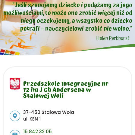
"Jeśli szanujemy dziecko i podążamy za jego
możliwościami, to może ono zrobić więcej niż od
niego oczekujemy, a wszystko co dziecko
potrafi – nauczycielowi zrobić nie wolno."
Helen Parkhurst
Przedszkole Integracyjne nr
12 im J Ch Andersena w
Stalowej Woli
Adres pocztowy:
37-450 Stalowa Wola
ul. KEN 1
15 842 32 05