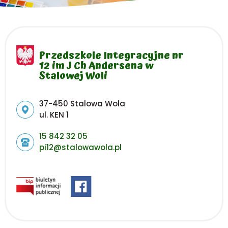
Przedszkole Integracyjne nr
12 im J Ch Andersena w
Stalowej Woli
Adres pocztowy:
37-450 Stalowa Wola
ul. KEN 1
15 842 32 05
pi12@stalowawola.pl