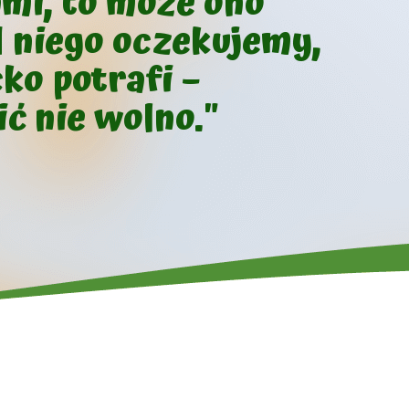
ami, to może ono
d niego oczekujemy,
ko potrafi –
ć nie wolno."