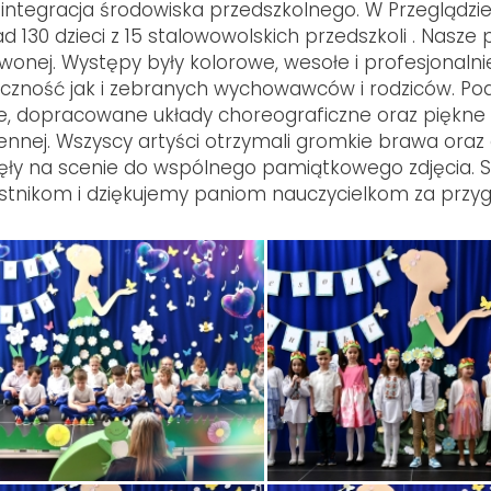
 integracja środowiska przedszkolnego. W Przeglądzie
d 130 dzieci z 15 stalowowolskich przedszkoli . Nasze
wonej. Występy były kolorowe, wesołe i profesjonaln
iczność jak i zebranych wychowawców i rodziców. P
je, dopracowane układy choreograficzne oraz piękne
ennej. Wszyscy artyści otrzymali gromkie brawa oraz
ęły na scenie do wspólnego pamiątkowego zdjęcia. S
stnikom i dziękujemy paniom nauczycielkom za przyg