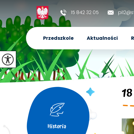
15 842 32 05
pi12@s
Przedszkole
Aktualności
R
18
Historia