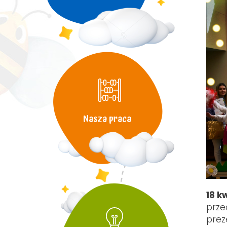
Nasza praca
18 k
prze
prez