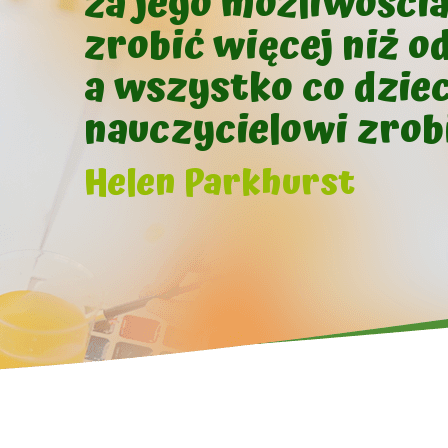
za jego możliwości
zrobić więcej niż o
a wszystko co dziec
nauczycielowi zrobi
Helen Parkhurst