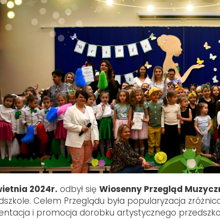
wietnia 2024r.
odbył się
Wiosenny Przegl
ą
d Muzycz
dszkole. Celem Przeglądu była popularyzacja zróżni
entacja i promocja dorobku artystycznego przedszkoli,