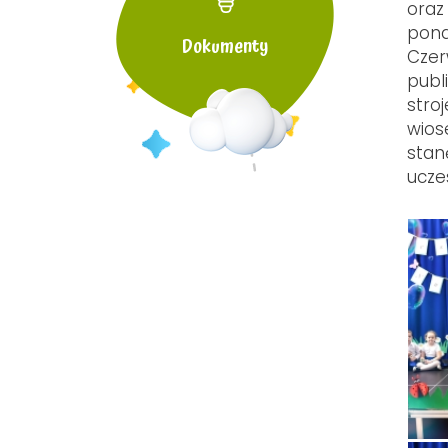
oraz
pona
Dokumenty
Czer
publ
stro
wios
stan
ucze