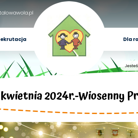
talowawola.pl
ekrutacja
Dla r
Jesteś
 kwietnia 2024r.-Wiosenny 